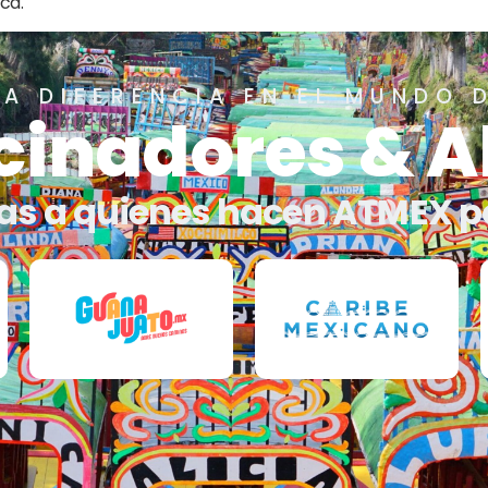
ca.
A DIFERENCIA EN EL MUNDO 
cinadores & A
as a quienes hacen ATMEX p