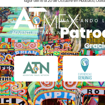
lugar del 18 al 20 de Octubre en Huatulco, Oaxa
MARCANDO L
Patro
Graci