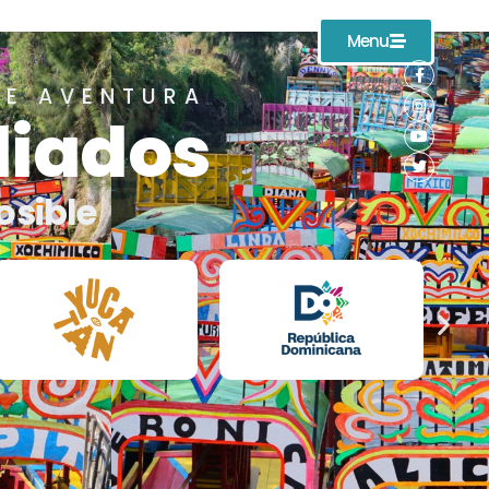
Menu
DE AVENTURA
liados
osible