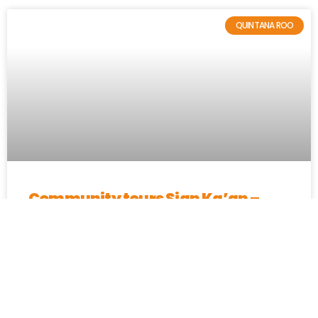
QUINTANA ROO
Community tours Sian Ka’an –
Maya Ka’an
BAJA CALIFORNIA