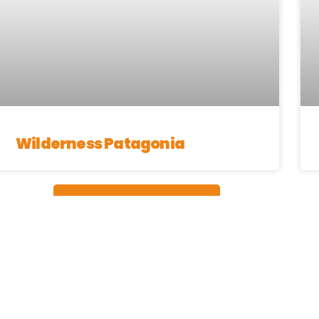
Wilderness Patagonia
Ver todos los proveedores
A DIFERENCIA EN EL MUNDO 
cinadores & A