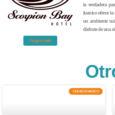
la verdadera paz
Juanico ofrece la
un ambiente más 
disfrute de una si
Página web
Otr
CIUDAD DE MEXICO