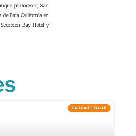
unque pintoresco, San
a de Baja California en
l Scorpion Bay Hotel y
es
BAJA CALIFORNIA SUR