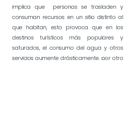
implica que personas se trasladen y
consuman recursos en un sitio distinto al
que habitan, esto provoca que en los
destinos turísticos más populares y
saturados, el consumo del agua y otros
servicios aumente drásticamente, por otro
lado el acceso a los recursos entre los
turistas y los locales no siempre se da de
forma simétrica.
De acuerdo a wearwater.org el turismo
constituye sólo el 1% del consumo global
del agua, sin embargo, la industria
turística influye de forma muy