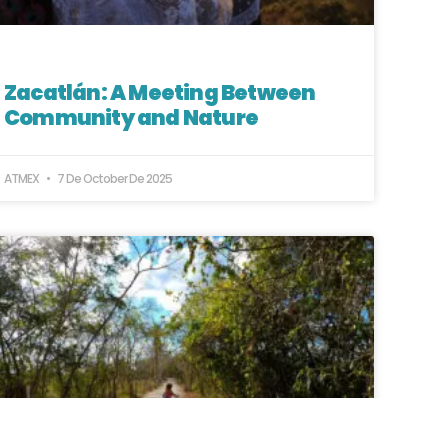
Zacatlán: A Meeting Between
Community and Nature
ATMEX
7 De October De 2025