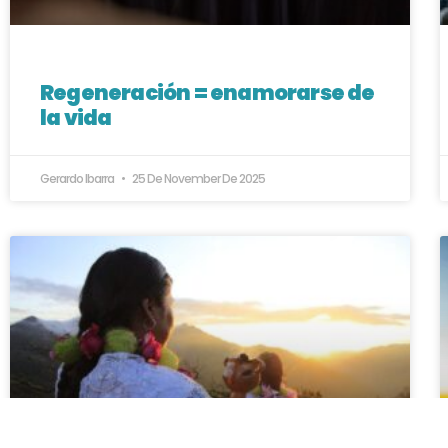
Regeneración = enamorarse de
la vida
Gerardo Ibarra
25 De November De 2025