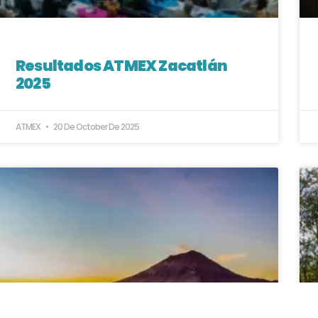
Resultados ATMEX Zacatlán
2025
ATMEX
20 De October De 2025