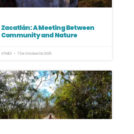
Zacatlán: A Meeting Between
Community and Nature
ATMEX
7 De October De 2025