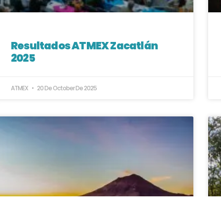
Resultados ATMEX Zacatlán
2025
ATMEX
20 De October De 2025