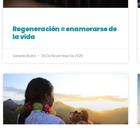
Regeneración = enamorarse de
la vida
Gerardo Ibarra
25 De November De 2025