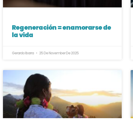
Regeneración = enamorarse de
la vida
Gerardo Ibarra
25 De November De 2025