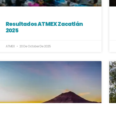
Resultados ATMEX Zacatlán
2025
ATMEX
20 De October De 2025