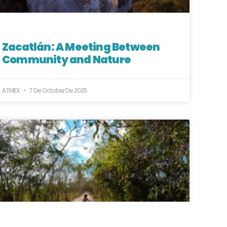
Zacatlán: A Meeting Between
Community and Nature
ATMEX
7 De October De 2025