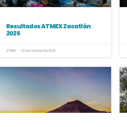
Resultados ATMEX Zacatlán
2025
ATMEX
20 De October De 2025