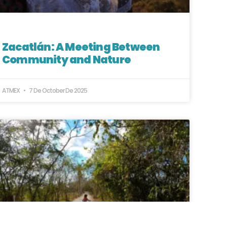
Zacatlán: A Meeting Between
Community and Nature
ATMEX
7 De October De 2025