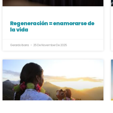
Regeneración = enamorarse de
la vida
Gerardo Ibarra
25 De November De 2025