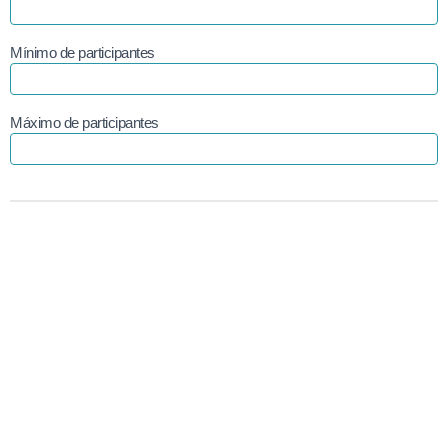
Mínimo de participantes
Máximo de participantes
Datos del Operador
Nombre del Operador
Años de experiencia
Persona de contacto