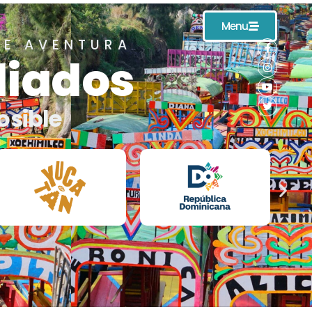
Menu
DE AVENTURA
liados
osible