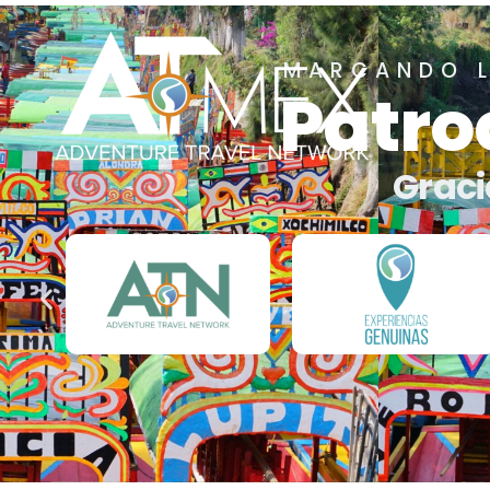
MARCANDO L
Patro
Graci