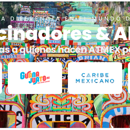
A DIFERENCIA EN EL MUNDO 
cinadores & A
as a quienes hacen ATMEX p