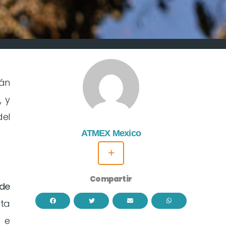
rán
, y
del
ATMEX Mexico
+
Compartir
 de
rta
 e