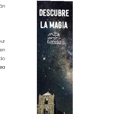
rán
ur
en
ado
sea