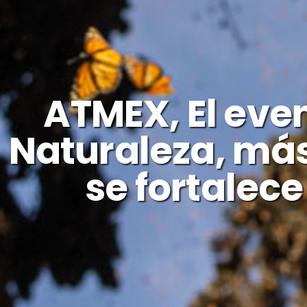
ATMEX, El eve
Naturaleza, má
se fortalec