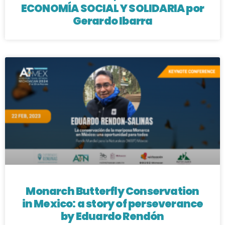
ECONOMÍA SOCIAL Y SOLIDARIA por
Gerardo Ibarra
Monarch Butterfly Conservation
in Mexico: a story of perseverance
by Eduardo Rendón