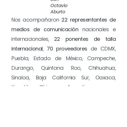
Octavio
Aburto
Nos acompañaron
22 representantes de
medios de comunicación
nacionales e
internacionales,
22 ponentes de talla
internacional
,
70 proveedores
de CDMX,
Puebla, Estado de México, Campeche,
Durango, Quintana Roo, Chihuahua,
Sinaloa, Baja California Sur, Oaxaca,
Yucatán, Chiapas, Argentina y por
supuesto, Guanajuato.
En el Marketplace, se llevaron a cabo más
de
1320 citas de negocio agendadas
, más