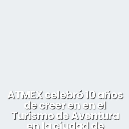
ATMEX celebró 10 años
de creer en en el
Turismo de Aventura
en la ciudad de