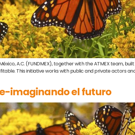
xico, A.C. (FUNDMEX), together with the ATMEX team, built the
fitable. This initiative works with public and private actors
e-imaginando el futuro