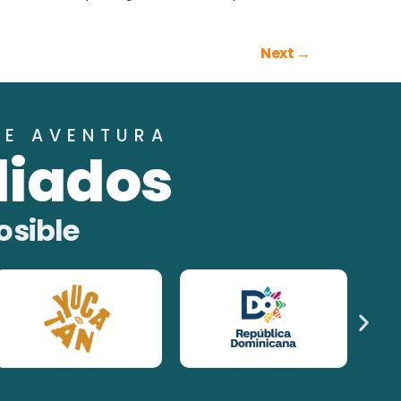
Next
→
DE AVENTURA
liados
osible