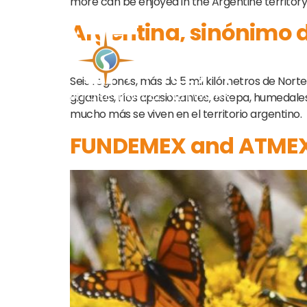
more can be enjoyed in the Argentine territory
Argentina, sinónimo d
Seis regiones, más de 5 mil kilómetros de Nort
gigantes, ríos apasionantes, estepa, humedale
mucho más se viven en el territorio argentino.
FUNDEMEX and ATMEX: