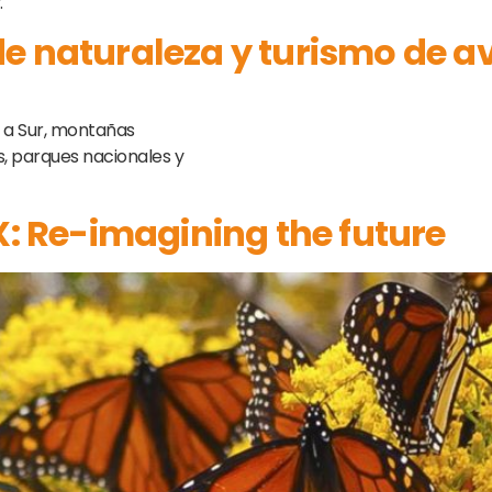
.
e naturaleza y turismo de a
e a Sur, montañas
s, parques nacionales y
 Re-imagining the future